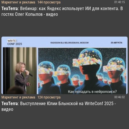
Маркетинг и реклама
144 просмотра
01:40:15
TexTerra
: Вебинар: как Яндекс использует ИИ для контента. В
гостях Олег Копылов - видео
Маркетинг и реклама
124 просмотра
00:46:02
TexTerra
: Выступление Юлии Блынской на WriteConf 2025 -
видео