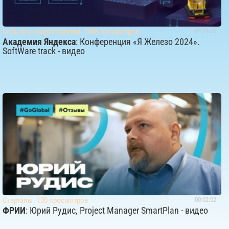
События и мероприятия
1086 просмотров
04:21:50
Академия Яндекса
: Конференция «Я Железо 2024».
SoftWare track - видео
Стартапы
100 просмотров
00:02:02
ФРИИ
: Юрий Рудис, Project Manager SmartPlan - видео