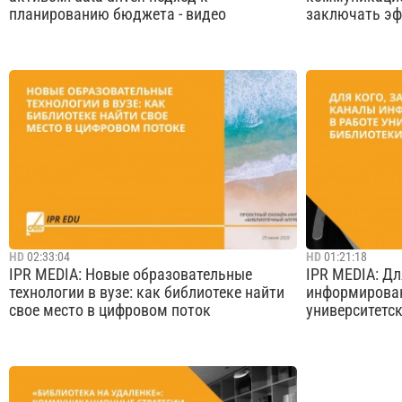
планированию бюджета - видео
заключать эф
IPR MEDIA — крупнейший разработчик
Группа компа
интегрированных IT-решений для
разработчик 
образования и науки, с 2005 года —
для образован
издательство образовательной литературы,
издательство
с 2010 года — агрегатор научно-
с 2010 года —
образовательного контента в цифровом
образовательн
формате.&nbs...
Cмотреть видео
HD
02:33:04
HD
01:21:18
IPR MEDIA: Новые образовательные
IPR MEDIA: Дл
технологии в вузе: как библиотеке найти
информирован
свое место в цифровом поток
университетск
Группа компаний IPR MEDIA — крупнейший
На вебинаре 
разработчик интегрированных IT-решений
практическим