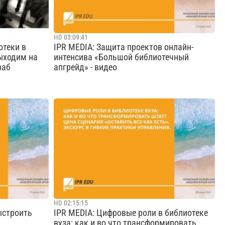
HD
03:09:41
отеки в
IPR MEDIA: Защита проектов онлайн-
Выходим на
интенсива «Большой библиотечный
раб
апгрейд» - видео
ель
Группа компаний IPR MEDIA — крупнейший
льности
разработчик интегрированных IT-решений
нического
для образования и науки, с 2005 года —
егистрацию
издательство образовательной литературы,
//leader-
с 2010 года — агрегатор научно-
образовательного контента в цифро...
Cмотреть видео
HD
02:15:15
ыстроить
IPR MEDIA: Цифровые роли в библиотеке
вуза: как и во что трансформировать