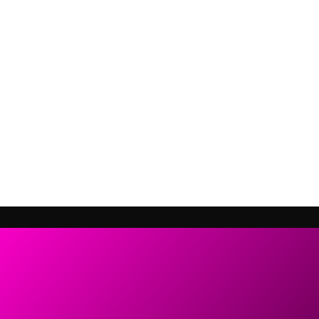
нной системы библиотеки
Рассмотрим трансформацию ф
ного информирования
содержания образования, новы
левых аудиторий в
библиотечно-информационных
ном процессе современного
комплексов. Спикеры: Иванов
Юрьевна, генеральный директор
Cмотреть видео
Cмотреть видео