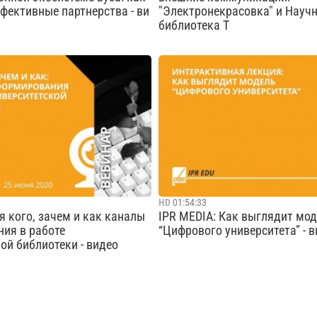
фективные партнерства - ви
"Электронекрасовка" и Науч
библиотека Т
ний IPR MEDIA — крупнейший
Как библиотеке выстроить вн
интегрированных IT-решений
коммуникации, не тратя допол
ия и науки, с 2005 года —
ресурсов, и создать на этом ф
 образовательной литературы,
новый бренд
 агрегатор научно-
Cмотреть видео
ого контента в цифро...
Cмотреть видео
HD
01:54:33
я кого, зачем и как каналы
IPR MEDIA: Как выглядит мо
ия в работе
“Цифрового университета” - 
ой библиотеки - видео
команда спикеров поделилась
Постановочное занятие онлайн
 опытом формирования
"Большой библиотечный апгрей