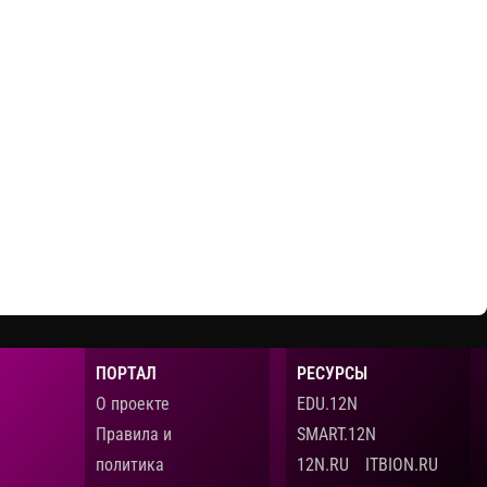
ормы и
для образования и науки, с 2005 года —
е роли
издательство образовательной литературы,
с 2010 года — агрегатор научно-
а Наталья
образовательного контента в цифро...
 IP...
Cмотреть видео
ПОРТАЛ
РЕСУРСЫ
О проекте
EDU.12N
Правила и
SMART.12N
политика
12N.RU
ITBION.RU