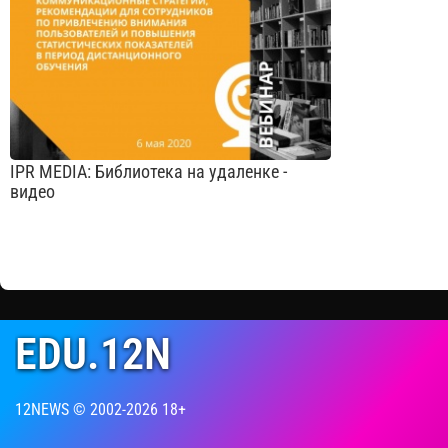
для образования и науки, с 2005 года —
коммуникацио
издательство образовательной литературы,
для эффектив
с 2010 года — агрегатор научно-
различных це
образовательного контента в цифро...
образователь
вуза.
Cмотреть видео
IPR MEDIA: Библиотека на удаленке -
видео
На вебинаре речь пойдет о механизмах
работы сотрудников библиотеки,
EDU.12N
использованию различных онлайн-методов
по привлечению читательской аудитории и
повышению статистических показателей.
12NEWS © 2002-2026 18+
Cмотреть видео