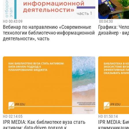
HD
00:43:09
00:04:30
Вебинар по направлению «Современные
Графика: Чело
технологии библиотечно-информационной
дизайнер - ви
деятельности», часть
Вуз-организатор МГТУ им. Н.Э. Баумана.
Центральная д
Отборочный этап
Гулькевичи п
старшеклассн
Cмотреть видео
востребованн
проекта по п
библиотеку – 
HD
02:14:05
HD
01:50:14
IPR MEDIA: Как библиотеке вуза стать
IPR MEDIA: Би
активом: data-driven подход к
коммуникацио