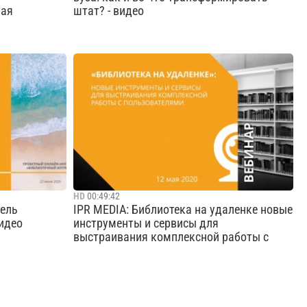
ная
штат? - видео
ешние
Цена сценария «оставить все как есть».
нительных
Экскурс в гибкие практики управления.
ундаменте
Cмотреть видео
HD
00:49:42
дель
IPR MEDIA: Библиотека на удаленке новые
видео
инструменты и сервисы для
выстраивания комплексной работы с
-интенсива
Группа компаний IPR MEDIA — крупнейший
д".
разработчик интегрированных IT-решений