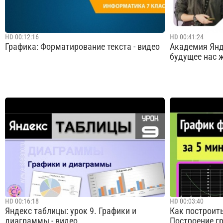
HD
00:12:16
HD
00:41:24
Графика: Форматирование текста - видео
Академия Янд
будущее нас ж
Форматирование текста Автор: Волкова
Мир меняется,
Алла Александровна Сайт - https://video-
На цифровые 
tutorial.ru/Форматирование текста - это
корпорации, н
процесс изменения внешнего вида
технологичес
текстового документа, чтобы он выглядел
возьмут не вс
более привлекательным и удобочитаемым.
позиции челов
Форматирован...
предстоит в...
Cмотреть видео
HD
00:16:18
HD
00:03:40
Яндекс таблицы: урок 9. Графики и
Как построить
диаграммы - видео
Построение гр