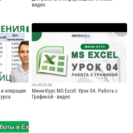
видео
авила
Компьютер - универсальное устройство для
 содержать
работы с информацией. 5 класс
гут быть в
Cмотреть видео
HD
00:03:38
 и операции
Мини-Курс MS Excel: Урок 04. Работа с
курса
Графикой - видео
как
Всем привет! Меня зовут Лидия. Это мой
 вычисления
четвертый урок из мини-курса по