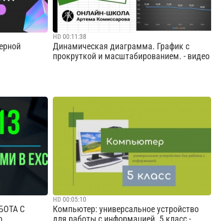
HD
00:11:38
терной
Динамическая диаграмма. График с
прокруткой и масштабированием. - видео
ным Фондом
Динамическая диаграмма. График с
прокруткой и масштабированием. ссылка
на файл:
chme.kz
https://docs.google.com/spreadsheets/d/1YFHmVoz
Cмотреть видео
HD
00:05:10
АБОТА С
Компьютер: универсальное устройство
о
для работы с информацией. 5 класс -