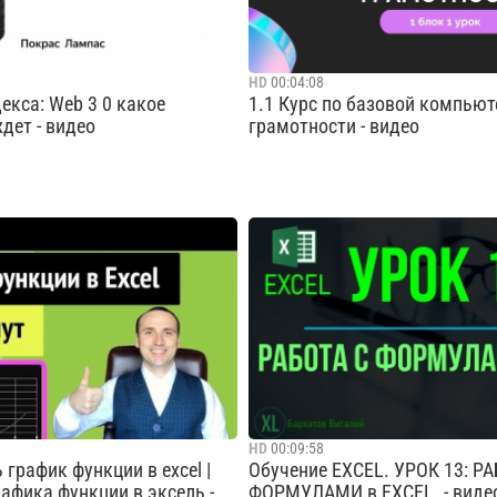
HD
00:04:08
екса: Web 3 0 какое
1.1 Курс по базовой компью
дет - видео
грамотности - видео
 стандарты интернета тоже.
Курс подготовлен Обществен
экосистемы влияют не только
"ITeachMe" центр развития
о и государства, законы и
компетенций.ITeachMe -
кие революции. В будущее
https://www.instagram.com/itea
ех. Рассмотрим эту тему с
Преподаватель - Даурен
ека, которому только
Cмотреть видео
Cмотреть видео
HD
00:09:58
 график функции в excel |
Обучение EXCEL. УРОК 13: Р
афика функции в эксель -
ФОРМУЛАМИ в EXCEL. - виде