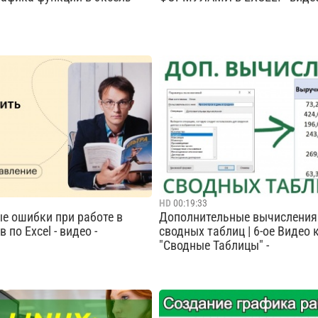
ь график по данным функции
В этом видео вы узнаете: - Пр
Ссылка на файл
написания формул - Что могут
andex.ru/i/fkgfwiCRUJxRoA
формулы - Какие операторы мо
уровень excel:
формулах
l.com/yayzdce2 Построить
Cмотреть видео
l для этого нужна расписать
ик функции ...
Cмотреть видео
HD
00:19:33
тые ошибки при работе в
Дополнительные вычисления
в по Excel - видео -
сводных таблиц | 6-ое Видео 
"Сводные Таблицы" -
рограмм с гарантией
В этом видео мы рассмотрим, 
ва. Получи доступ к самым
использовать дополнительные