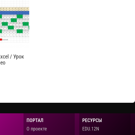
х.Ссылка для
программе MS Excel. Мини-курс состоит из 5
уроков. В этом видеоуроке вы узнаете: •
adsheets/d/1YDgekMhfpovoZp5t2_HuN2gaWPWUiyWv/edit?
как строить графики в MS Excel; • как
использовать инструменты для
форматирования граф...
Cмотреть видео
cel / Урок
део
делать
цесс по его
юанс.
лезна для
у excel, но и
ПОРТАЛ
РЕСУРСЫ
О проекте
EDU.12N