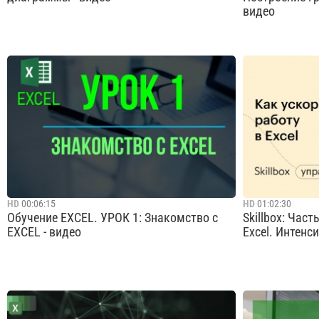
видео
Яндекс таблицы урок 9. Графики и
Как построит
диаграммыДобрый день, дорогие друзья!
из таблицы . 
Продолжаем изучать бесплатные таблицы
https://disk.y
от Яндекс - "Яндекс таблицы".Как строить
Узнайте свой 
графики и диаграммы в Яндекс Таблицах?
https://tinyur
На самом деле в Яндекс таблицах
график в exce
достаточно удобный ...
функцию. Граф
Cмотреть видео
HD
00:06:15
HD
01:02:30
Обучение EXCEL. УРОК 1: Знакомство с
Skillbox: Час
EXCEL - видео
Excel. Интенси
Обучение EXCEL. УРОК 1: Знакомство с
Распродажа п
EXCEL - Знакомство с EXCEL - Рабочая
трудоустройст