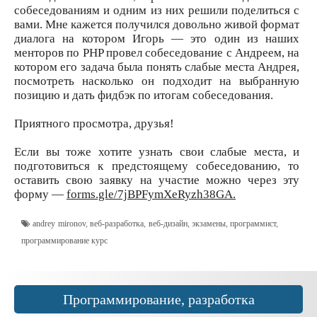
собеседованиям и одним из них решили поделиться с
вами. Мне кажется получился довольно живой формат
диалога на котором Игорь — это один из наших
менторов по PHP провел собеседование с Андреем, на
котором его задача была понять слабые места Андрея,
посмотреть насколько он подходит на выбранную
позицию и дать фидбэк по итогам собеседования.
Приятного просмотра, друзья!
Если вы тоже хотите узнать свои слабые места, и
подготовиться к предстоящему собеседованию, то
оставить свою заявку на участие можно через эту
форму —
forms.gle/7jBPFymXeRyzh38GA.
andrey mironov
,
веб-разработка
,
веб-дизайн
,
экзамены
,
программист
,
программирование курс
Программирование, разработка