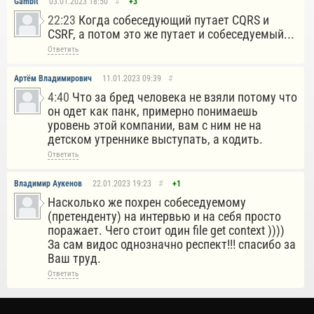
Gambit
03.01.2023
18:50
#
+3
22:23
Когда собеседующий путает CQRS и
CSRF, а потом это же путает и собеседуемый...
Ответить
Артём Владимирович
11.01.2023
09:39
#
4:40
Что за бред человека не взяли потому что
он одет как панк, примерно понимаешь
уровень этой компании, вам с ним не на
детском утреннике выступать, а кодить.
Ответить
Владимир Аукенов
22.01.2023
19:23
#
+1
Насколько же похрен собеседуемому
(претенденту) на интервью и на себя просто
поражает. Чего стоит один file get context ))))
За сам видос однозначно респект!!! спасибо за
Ваш труд.
Ответить