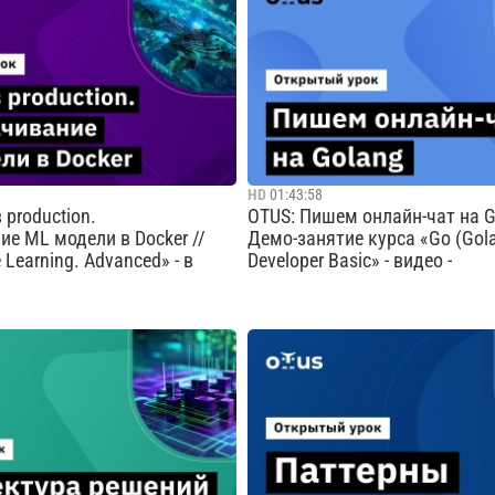
 встречаемся на конференции
сменить сферу деятельности, н
24». Поговорим об умных
внутри GitHub и опенсорс-мира
автономном транспорте и
объяснит, почему начал делат
ие команды занимаются
игру, как она выглядит и работ
.
мож...
Cмотреть видео
Cмотреть видео
HD
01:43:58
 production.
OTUS: Пишем онлайн-чат на G
е ML модели в Docker //
Демо-занятие курса «Go (Gol
Learning. Advanced» - в
Developer Basic» - видео -
ственную модель это еще не
На открытом уроке на примере
цированный специалист не
онлайн-чата разберем преимущ
т модель, но и сможет
особенности языка Go, поговор
е для передачи коллегам и
серверной архитектуре интерне
ворачивания сервиса в
Попрактикуемся в написании в
а Открытом уроке вы
приложения на чистом Go. Пр
с тем ка...
небольшое нагрузочное тес...