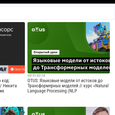
HD
01:02:14
 код:
OTUS: Языковые модели от истоков до
 / Никита
Трансформерных моделей // курс «Natural
чик
Language Processing (NLP
нции Никита
На занятии вы узнаете, что такое языковое
отдохнуть и
моделирование и зачем в NLP используют