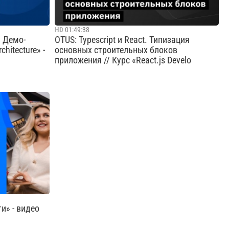
Cмотреть видео
HD
01:49:38
/ Демо-
OTUS: Typescript и React. Типизация
chitecture» -
основных строительных блоков
приложения // Курс «React.js Develo
на
Цели занятия: basic Types; enums; interfaces;
ященный
functions; classes; keyof, typeof; union an as.
стрируйтесь
углубиться в typescript; разобраться с
 для
типами для React. Краткое содержание:
ы рассмотрим
generic, infer, ReactNode, ReactElement.
 концепцию
Результаты: Понимание заче...
Cмотреть видео
и» - видео