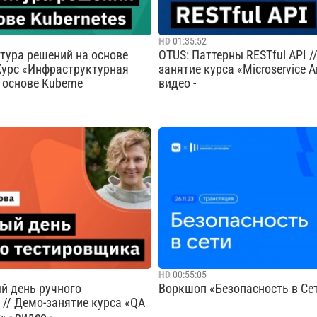
Cмотреть видео
Cмотреть видео
HD
01:35:52
тура решений на основе
OTUS: Паттерны RESTful API /
 Курс «Инфраструктурная
занятие курса «Microservice Ar
 основе Kuberne
видео -
ого вебинара: — Изучить
Мы хотели бы пригласить вас 
нципы архитектуры решений
увлекательный вебинар, посв
ernetes, рассмотреть
RESTful API паттернам. Зареги
ьных кейсов применения и
сейчас и присоединитесь к нам
 преимуществах данной
погружения в мир REST, где м
ан урока: 1. Знакомство с
его уровни зрелости, обсудим
..
HATEOAS и изучим р...
Cмотреть видео
Cмотреть видео
HD
00:55:05
й день ручного
Воркшоп «Безопасность в Сет
// Демо-занятие курса «QA