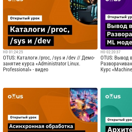
рассказывает про агентные сценарии в
любой.18 мая
планировании и автоматизации отдельных
«Я Железо 20
процессов, их возможности и трудности,
устройствах, 
которые возникают при их разработке. А
роботах: как
ещё в докладе Ан...
разработкой ..
Cмотреть видео
HD
01:24:25
HD
02:20:37
OTUS: Каталоги /proc, /sys и /dev // Демо-
OTUS: Вывод в
занятие курса «Administrator Linux.
Разворачивани
Professional» - видео
Курс «Machine 
- виртуальные файловые системы - что это?
Создать каче
- как работает ps, что можно узнать из
все. Квалифи
каталога /proc? - как формируются файлы в
только создас
каталоге /dev - чем может быть полезен
подготовить е
каталог /sys«Administrator Linux.
даже для раз
Professional» Преподаватель: Андрей
production. Н
Буранов ...
познакомитесь 