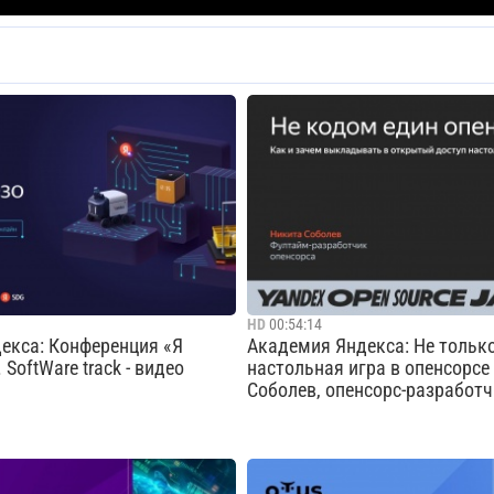
HD
00:54:14
екса: Конференция «Я
Академия Яндекса: Не только
SoftWare track - видео
настольная игра в опенсорсе
Соболев, опенсорс-разработ
рограмма впервые пройдет в
В первом докладе (не)конфере
d & Soft, можно выбрать
Соболев расскажет, как решил 