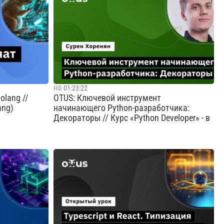
о остаться
языковые модели. Помимо этого мы
.А ещё
рассмотрим основные языковые модели: от
ь настольную
простейших статистических до самых
ает, где
мощных трансформерных архитектур, таких
как GPT. К...
Cмотреть видео
HD
01:23:22
olang //
OTUS: Ключевой инструмент
ang)
начинающего Python-разработчика:
Декораторы // Курс «Python Developer» - в
 разработки
На вебинаре мы: - рассмотрим, что из себя
ества и
представляют Декораторы, - разберем на
им о клиент-
конкретном примере, как они работают, -
та.
научимся создавать их
еб-
самостоятельно.«Python
оведем
Developer»Преподаватель: Сурен Хоренян -
МТС ИИ - Telegram: https://t.me/...