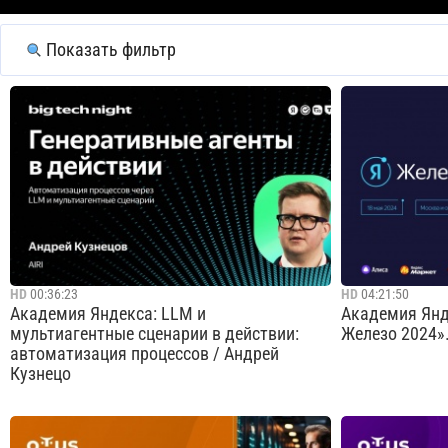
Показать фильтр
HD
00:36:23
HD
04:21:50
Академия Яндекса: LLM и
Академия Янд
мультиагентные сценарии в действии:
Железо 2024». 
автоматизация процессов / Андрей
Кузнецо
На big tech night Андрей Кузнецов,
В этом году п
директор лаборатории FusionBrain,
два трека Har