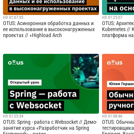
Cмотреть видео
HD
01:07:35
HD
01:25:07
OTUS: Асинхронная обработка данных и
OTUS: Архитек
ее использование в высоконагруженных
Kubernetes //
проектах // «Highload Arch
платформа на
В современных системах с большим
Цель бесплатн
количеством пользователей и высокой
основные при
нагрузкой на сервисы, эффективная
на основе Kub
обработка данных является одним из
примеры реал
ключевых аспектов успешной архитектуры.
поговорить о
Использование асинхронных методов
технологии.Пл
обработки может значительно ...
Kubernetes 2. .
Cмотреть видео
HD
01:25:34
HD
01:08:46
OTUS: Spring - работа с Websocket // Демо-
OTUS: Обычны
занятие курса «Разработчик на Spring
тестировщика 