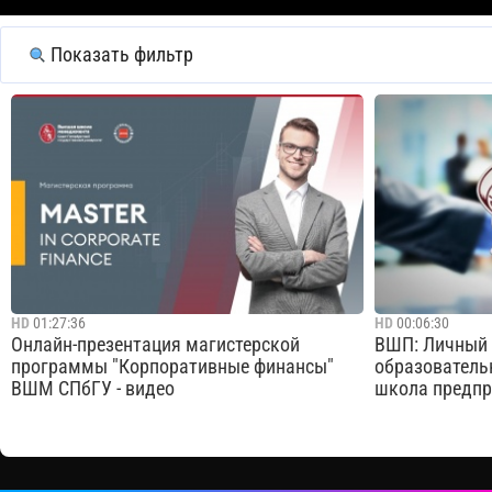
Показать фильтр
HD
01:27:36
HD
00:06:30
Онлайн-презентация магистерской
ВШП: Личный 
программы "Корпоративные финансы"
образователь
ВШМ СПбГУ - видео
школа предпр
Узнать подробнее о программе на сайте
В этом видео 
ВШМ СПбГУ:
интерфейсом 