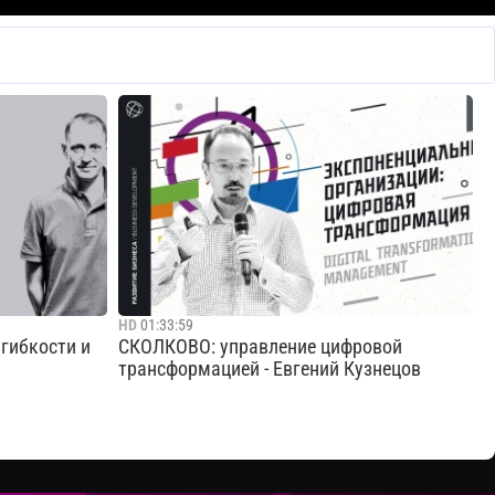
HD
01:33:59
 гибкости и
СКОЛКОВО: управление цифровой
трансформацией - Евгений Кузнецов
енье в
Цифровизация: как процесс цифровой
трукции для
трансформации позволяет компаниям