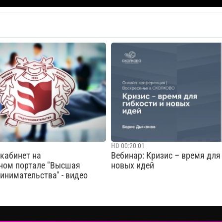
HD
00:20:01
кабинет на
Вебинар: Кризис – время для
ном портале "Высшая
новых идей
инимательства" - видео
вы познакомитесь с
Онлайн-конференция «Воскрес
личного кабинета на нашем
СКОЛКОВО»: «Что дальше? Инс