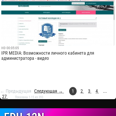
HD
00:05:05
IPR MEDIA: Возможности личного кабинета для
администратора - видео
← Предыдущая
Следующая →
1
2
3
4
...
27
Показаны 1-15 из 393