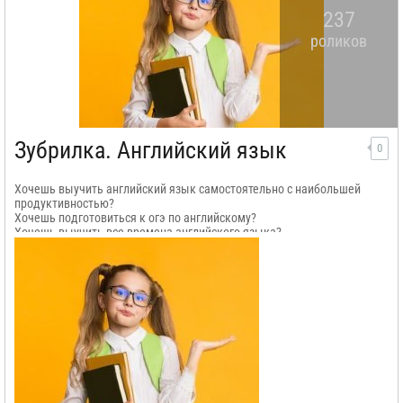
237
роликов
Зубрилка. Английский язык
0
Хочешь выучить английский язык самостоятельно с наибольшей
продуктивностью?
Хочешь подготовиться к огэ по английскому?
Хочешь выучить все времена английского языка?
Хочешь заняться саморазвитием?
Тогда ты попал куда нужно, и можешь начать учить со мной
английские фразы, а также грамматику английского языка.
На нашем канале представлены онлайн курсы, в которых содержатся
тренажеры английских слов. А так же тренажеры английских фраз,
которые могут тебе пригодится каждый день.
Английский по плейлистам учить легко и просто, так как плейлисты
можно слушать с неограниченной регулярностью. Продуктивность
обучения – наше преимущество.
Учись с нами!!!