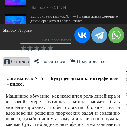
Skillbox
02:14:44
Skillbox: #aic выпуск № 4 — Правила жизни хорошего
дизайнера: Артем Геллер - видео
Skillbox
02:17:42
Skillbox
721 ролик
Skillbox: #aic выпуск № 5 — Будущее дизайна
6496 просмотров
интерфейсов - видео
Skillbox
02:25:18
Поделиться
Пожаловаться
О видео
Skillbox: Отлично, работаем дальше - видео
Skillbox
02:12:28
#aic выпуск № 5 — Будущее дизайна интерфейсов
Skillbox: Зачем становиться дизайнером или что такое
- видео.
дизайн - видео
Skillbox
00:01:56
Машинное обучение: как изменится роль дизайнера и
в какой мере рутинная работа может быть
автоматизирована, чтобы оставить больше сил и
вдохновения решению творческих задач и созданию
нового, дизайн-системы: кому и для чего они нужны,
какими будут гибридные интерфейсы, чем занимается