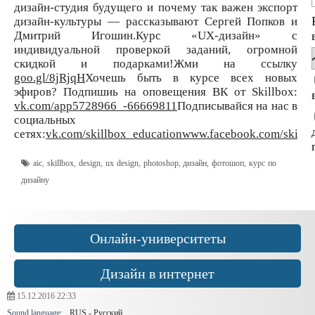
дизайн-студия будущего и почему так важен экспорт
дизайн-культуры — рассказывают Сергей Попков и
Дмитрий Игошин.Курс «UX-дизайн» с
индивидуальной проверкой заданий, огромной
скидкой и подарками!Жми на ссылку
goo.gl/8jRjqH
Хочешь быть в курсе всех новых
эфиров? Подпишиь на оповещения ВК от Skillbox:
vk.com/app5728966_-66669811
Подписывайся на нас в
социальных
сетях:
vk.com/skillbox_education
www.facebook.com/skillb
aic
,
skillbox
,
design
,
ux design
,
photoshop
,
дизайн
,
фотошоп
,
курс по
дизайну
Онлайн-университеты
Дизайн в интернет
15.12.2016
22:33
Sound language:
RUS - Русский