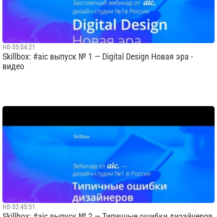
HD
03:04:21
Skillbox: #aic выпуск № 1 — Digital Design Новая эра -
видео
HD
02:45:51
Skillbox: #aic выпуск № 2 — Типичные ошибки дизайнеров