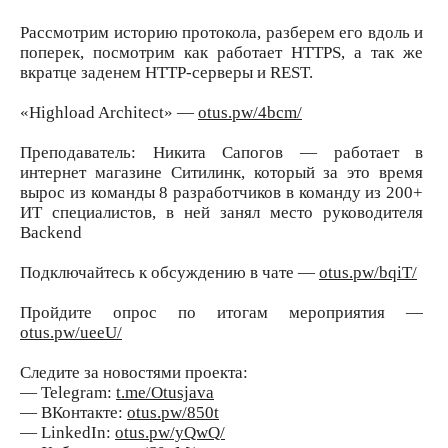
Рассмотрим историю протокола, разберем его вдоль и
поперек, посмотрим как работает HTTPS, а так же
вкратце заденем HTTP-серверы и REST.
«Highload Architect» —
otus.pw/4bcm/
Преподаватель: Никита Сапогов — работает в
интернет магазине Ситилинк, который за это время
вырос из команды 8 разработчиков в команду из 200+
ИТ специалистов, в ней занял место руководителя
Backend
Подключайтесь к обсуждению в чате —
otus.pw/bqiT/
Пройдите опрос по итогам мероприятия —
otus.pw/ueeU/
Следите за новостями проекта:
— Telegram:
t.me/Otusjava
— ВКонтакте:
otus.pw/850t
— LinkedIn:
otus.pw/yQwQ/