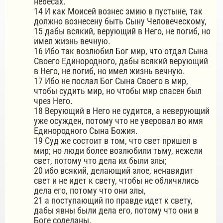
небесах.
14 И как Моисей вознес змию в пустыне, так
должно вознесену быть Сыну Человеческому,
15 дабы всякий, верующий в Него, не погиб, но
имел жизнь вечную.
16 Ибо так возлюбил Бог мир, что отдал Сына
Своего Единородного, дабы всякий верующий
в Него, не погиб, но имел жизнь вечную.
17 Ибо не послал Бог Сына Своего в мир,
чтобы судить мир, но чтобы мир спасен был
чрез Него.
18 Верующий в Него не судится, а неверующий
уже осужден, потому что не уверовал во имя
Единородного Сына Божия.
19 Суд же состоит в том, что свет пришел в
мир; но люди более возлюбили тьму, нежели
свет, потому что дела их были злы;
20 ибо всякий, делающий злое, ненавидит
свет и не идет к свету, чтобы не обличились
дела его, потому что они злы,
21 а поступающий по правде идет к свету,
дабы явны были дела его, потому что они в
Боге соделаны.