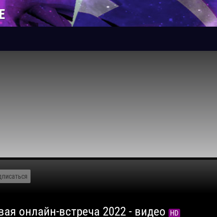
Е
дписаться
ая онлайн-встреча 2022 - видео
HD