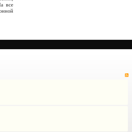
На все
онной