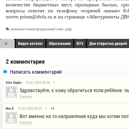
количестве бюджетных мест, проходных баллах, ср
вопросы ответят по телефону «горячей линии» 8-8
почте priem@dvfu.ru и на странице «Абитуриенты ДВ
дальневосточный федеральный унив
,
двфу
Видео каталог
Образование
ВУЗ
Дни открытых дверей
2 комментария
Написать комментарий
Irina Sapko
22.01.2022
08:56
#
Здравствуйте, к кому обратиться если ребёнок- л
Ответить
Яна К
22.01.2022
09:31
#
+1
Вот именно на то направление куда мы хотим пос
Ответить