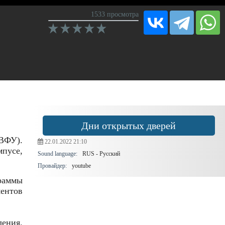
1533 просмотра
Дни открытых дверей
ВФУ).
22.01.2022
21:10
мпусе,
Sound language:
RUS - Русский
Провайдер:
youtube
граммы
ентов
ления,