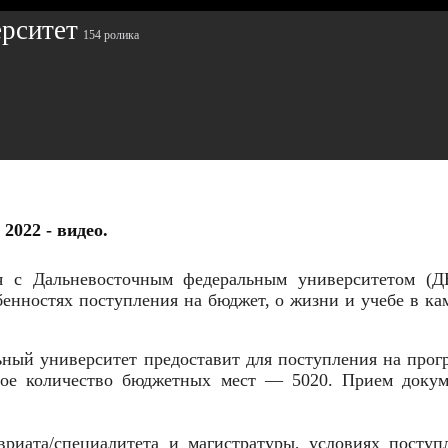
рситет
154 ролика
2022 - видео.
я с Дальневосточным федеральным университетом (Д
енностях поступления на бюджет, о жизни и учебе в ка
ьный университет предоставит для поступления на про
дное количество бюджетных мест — 5020. Прием докум
риата/специалитета и магистратуры, условиях поступ