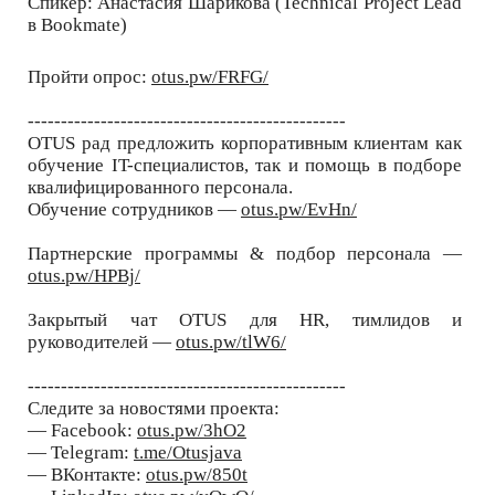
Спикер: Анастасия Шарикова (Technical Project Lead
в Bookmate)
Пройти опрос:
otus.pw/FRFG/
------------------------------------------------
OTUS рад предложить корпоративным клиентам как
обучение IT-специалистов, так и помощь в подборе
квалифицированного персонала.
Обучение сотрудников —
otus.pw/EvHn/
Партнерские программы & подбор персонала —
otus.pw/HPBj/
Закрытый чат OTUS для HR, тимлидов и
руководителей —
otus.pw/tlW6/
------------------------------------------------
Следите за новостями проекта:
— Facebook:
otus.pw/3hO2
— Telegram:
t.me/Otusjava
— ВКонтакте:
otus.pw/850t