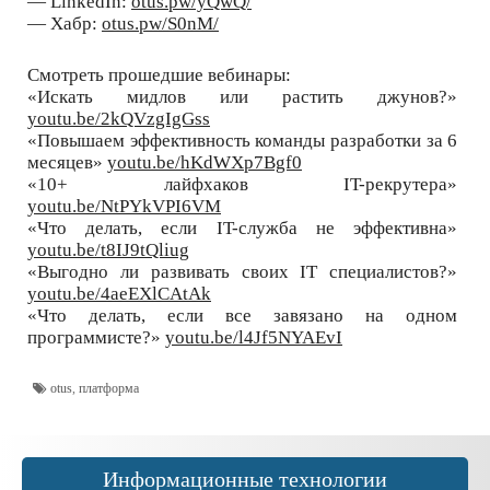
— LinkedIn:
otus.pw/yQwQ/
— Хабр:
otus.pw/S0nM/
Смотреть прошедшие вебинары:
«Искать мидлов или растить джунов?»
youtu.be/2kQVzgIgGss
«Повышаем эффективность команды разработки за 6
месяцев»
youtu.be/hKdWXp7Bgf0
«10+ лайфхаков IT-рекрутера»
youtu.be/NtPYkVPI6VM
«Что делать, если IT-служба не эффективна»
youtu.be/t8IJ9tQliug
«Выгодно ли развивать своих IT специалистов?»
youtu.be/4aeEXlCAtAk
«Что делать, если все завязано на одном
программисте?»
youtu.be/l4Jf5NYAEvI
otus
,
платформа
Информационные технологии