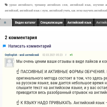
уроки английского
,
тренажер английских слов
,
английский язык
,
изучение а
английский
,
английский язык с нуля
,
английский учить
,
как легко выучить английски
Видео каталог
Специализации
Английский язык
Английс
2 комментария
Написать комментарий
OxyEnglish - мой английский
02.03.2021
05:23
#
+1
Мы очень ценим ваши отзывы в виде лайков и ко
☝️ ПАССИВНЫЕ И АКТИВНЫЕ ФОРМЫ ОБУЧЕНИЯ. Наш 
оригинального метода состоит в том, что здесь 
на русском языке, вам дается небольшое время на
слышите текст на английском языке, и у вас оста
приводится весь разобранный отрывок на английс
☝️ К ЯЗЫКУ НАДО ПРИВЫКАТЬ. Английский язык – не