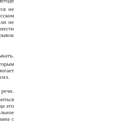
етоде
тся не
усском
или не
знести
трывок
кать.
оторым
огает
сил.
речи.
виться
да его
ельное
зана с