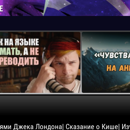
Е
роями Джека Лондона| Сказание о Кише| И