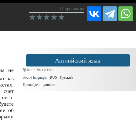
54 просмотра
Английский язык
на не
02.03.2021
03:00
ко раз
Sound language:
RUS - Русский
стах.
Провайдер:
youtube
 счет
 него.
будете
 не об
орыми