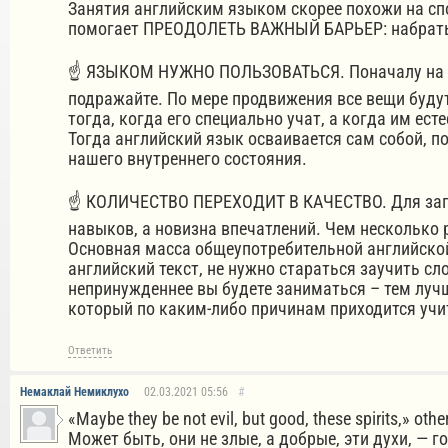
Занятия английским языком скорее похожи на сп
помогает ПРЕОДОЛЕТЬ ВАЖНЫЙ БАРЬЕР: набрать л
☝️ ЯЗЫКОМ НУЖНО ПОЛЬЗОВАТЬСЯ. Поначалу на вас
подражайте. По мере продвижения все вещи будут 
тогда, когда его специально учат, а когда им е
Тогда английский язык осваивается сам собой, п
нашего внутреннего состояния.
☝️ КОЛИЧЕСТВО ПЕРЕХОДИТ В КАЧЕСТВО. Для запо
навыков, а новизна впечатлений. Чем несколько 
Основная масса общеупотребительной английской 
английский текст, не нужно стараться заучить сло
непринужденнее вы будете заниматься – тем лучш
который по каким-либо причинам приходится учит
Ответить
Немаклай Немиклухо
02.03.2021
05:56
#
«Maybe they be not evil, but good, these spirits,» othe
Может быть, они не злые, а добрые, эти духи, — г