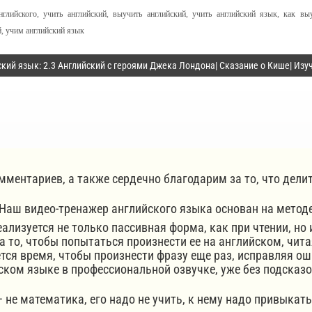
нглийского
,
учить английский
,
выучить английский
,
учить английский язык
,
как вы
й
,
учим английский язык
кий язык: 2.3 Английский с героями Джека Лондона| Сказание о Кише| Изу
мментариев, а также сердечно благодарим за то, что дел
видео-тренажер английского языка основан на методе и
реализуется не только пассивная форма, как при чтении, 
 то, чтобы попытаться произнести ее на английском, чита
ется время, чтобы произнести фразу еще раз, исправляя о
ком языке в профессиональной озвучке, уже без подсказо
 математика, его надо не учить, к нему надо привыкать. З