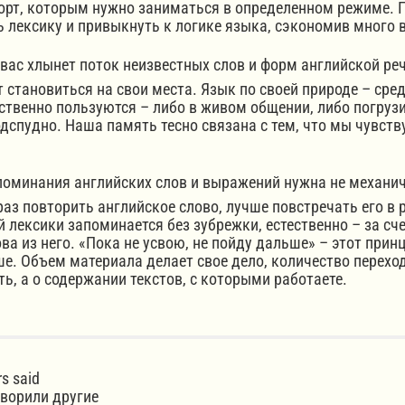
орт, которым нужно заниматься в определенном режиме. 
ексику и привыкнуть к логике языка, сэкономив много в
 хлынет поток неизвестных слов и форм английской речи.
становиться на свои места. Язык по своей природе – средс
стественно пользуются – либо в живом общении, либо погру
одспудно. Наша память тесно связана с тем, что мы чувств
минания английских слов и выражений нужна не механиче
раз повторить английское слово, лучше повстречать его в
лексики запоминается без зубрежки, естественно – за сч
ва из него. «Пока не усвою, не пойду дальше» – этот прин
е. Объем материала делает свое дело, количество переход
ь, а о содержании текстов, с которыми работаете.
rs said
оворили другие