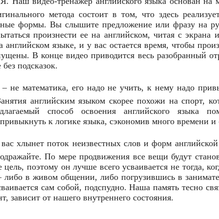
 видео-тренажер английского языка основан на м
гинального метода состоит в том, что здесь реализуе
ивные формы. Вы слышите предложение или фразу на р
ытаться произнести ее на английском, читая с экрана 
а английском языке, и у вас остается время, чтобы прои
пущены. В конце видео приводится весь разобранный о
 без подсказок.
е математика, его надо не учить, к нему надо привы
 Занятия английским языком скорее похожи на спорт, к
лагаемый способ освоения английского языка пом
выкнуть к логике языка, сэкономив много времени и 
хлынет поток неизвестных слов и форм английской 
подражайте. По мере продвижения все вещи будут стано
е цель, поэтому он лучше всего усваивается не тогда, ког
 – либо в живом общении, либо погрузившись в занимат
ваивается сам собой, подспудно. Наша память тесно свя
т, зависит от нашего внутреннего состояния.