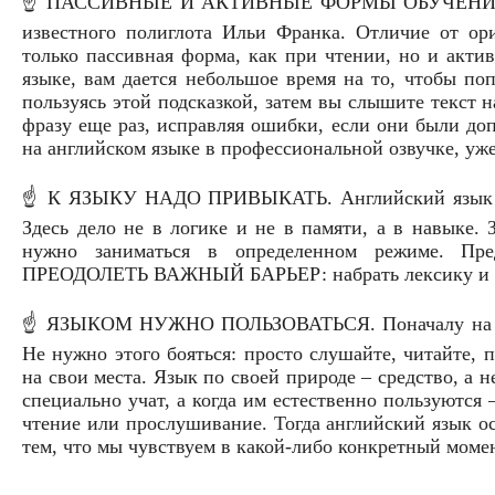
☝️ ПАССИВНЫЕ И АКТИВНЫЕ ФОРМЫ ОБУЧЕНИЯ. Наш
известного полиглота Ильи Франка. Отличие от ори
только пассивная форма, как при чтении, но и акт
языке, вам дается небольшое время на то, чтобы поп
пользуясь этой подсказкой, затем вы слышите текст н
фразу еще раз, исправляя ошибки, если они были до
на английском языке в профессиональной озвучке, уже
☝️ К ЯЗЫКУ НАДО ПРИВЫКАТЬ. Английский язык – н
Здесь дело не в логике и не в памяти, а в навыке.
нужно заниматься в определенном режиме. Пред
ПРЕОДОЛЕТЬ ВАЖНЫЙ БАРЬЕР: набрать лексику и при
☝️ ЯЗЫКОМ НУЖНО ПОЛЬЗОВАТЬСЯ. Поначалу на вас 
Не нужно этого бояться: просто слушайте, читайте, 
на свои места. Язык по своей природе – средство, а н
специально учат, а когда им естественно пользуются
чтение или прослушивание. Тогда английский язык ос
тем, что мы чувствуем в какой-либо конкретный момен