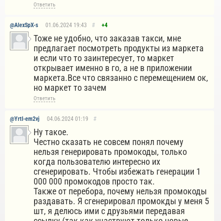
Ответить
@AlexSpX-s
01.06.2024
19:43
#
+4
Тоже не удобно, что заказав такси, мне
предлагает посмотреть продукты из маркета
и если что то заинтересует, то маркет
открывает именно в го, а не в приложении
маркета.Все что связанно с перемещением ок,
но маркет то зачем
Ответить
@YrtI-em2vj
04.06.2024
01:19
#
Ну такое.
Честно сказать не совсем понял почему
нельзя генерировать промокоды, только
когда пользователю интересно их
сгенерировать. Чтобы избежать генерации 1
000 000 промокодов просто так.
Также от перебора, почему нельзя промокоды
раздавать. Я сгенерировал промокды у меня 5
шт, я делюсь ими с друзьями передавая
ссылку (так как участвуют только новые