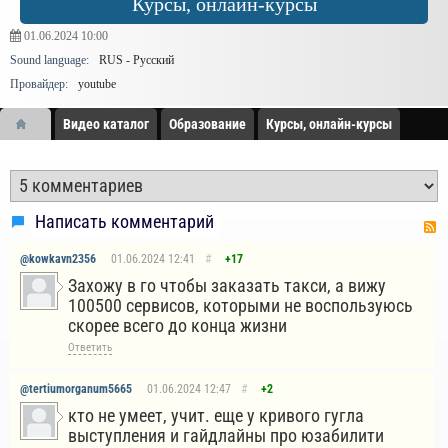
Курсы, онлайн-курсы
01.06.2024
10:00
Sound language:
RUS - Русский
Провайдер:
youtube
Видео каталог
Образование
Курсы, онлайн-курсы
Написать комментарий
@kowkavn2356
01.06.2024
12:41
#
+17
Захожу в го чтобы заказать такси, а вижу
100500 сервисов, которыми не воспользуюсь
скорее всего до конца жизни
Ответить
@tertiumorganum5665
01.06.2024
12:47
#
+2
кто не умеет, учит. еще у кривого гугла
выступления и гайдлайны про юзабилити