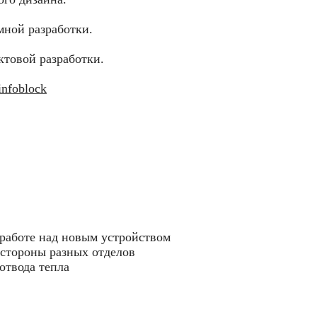
мной разработки.
ктовой разработки.
infoblock
 работе над новым устройством
 стороны разных отделов
твода тепла