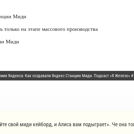
анции Миди
 только на этапе массового производства
ции Миди
мия Яндекса: Как создавали Яндекс Станцию Миди. Подкаст «Я Железо» #1
те свой миди кейборд, и Алиса вам подыграет». Че она т