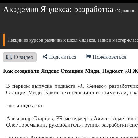
Академия Яндекса: разработка
457 роликов
Лекции из курсов различных школ Яндекса, записи мастер-клас
Поделиться
Пожаловаться
О видео
Как создавали Яндекс Станцию Миди. Подкаст «Я Жел
В первом выпуске подкаста «Я Железо» разработчик
Станция Миди. Какие технологии они применяли, с ка
Гости подкаста:
Александр Старцев, PR-менеджер в Алисе, задает во
Олег Горемыкин, руководитель группы разработки сис
Григорий Анненков, руководитель группы механическо