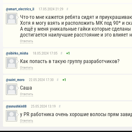
@smart_electrics_il
17.05.2024
21:29
#
Что-то мне кажется ребята сидят и приукрашива
Хотя я могу взять и расположить МК под 90* и с
А ещё у меня уникальные гайки которые сделаны 
достигается наилучшие расстояние и это влияет 
Ответить
@sibirko_misha
18.05.2024
17:05
#
+1
Как попасть в такую группу разработчиков?
Ответить
@saint_moro
22.05.2024
17:30
#
+1
Саша
Ответить
@yunushkin88
25.05.2024
13:19
#
у PR работника очень хорошие волосы прям завид
Ответить