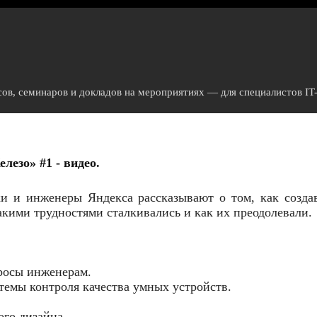
сов, семинаров и докладов на мероприятиях — для специалистов IT-
езо» #1 - видео.
и и инженеры Яндекса рассказывают о том, как созда
кими трудностями сталкивались и как их преодолевали.
просы инженерам.
темы контроля качества умных устройств.
го дизайна.