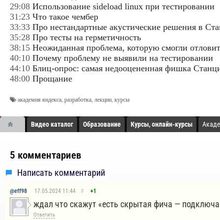
29:08
Использование sideload linux при тестировании
31:23
Что такое чембер
33:33
Про нестандартные акустические решения в Ст
35:28
Про тесты на герметичность
38:15
Неожиданная проблема, которую смогли отловить
40:10
Почему проблему не выявили на тестировании
44:10
Блиц-опрос: самая недооцененная фишка Стан
48:00
Прощание
академия яндекса
,
разработка
,
лекции
,
курсы
Видео каталог
Образование
Курсы, онлайн-курсы
Акаде
5 комментариев
Написать комментарий
@eff98
17.05.2024
11:44
#
+1
ждал что скажут «есть скрытая фича — подключай
Ответить