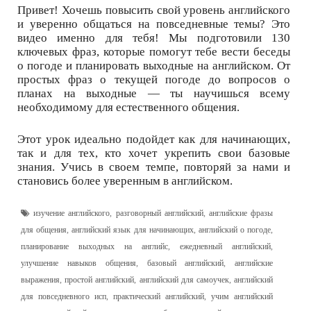
Привет! Хочешь повысить свой уровень английского
и уверенно общаться на повседневные темы? Это
видео именно для тебя! Мы подготовили 130
ключевых фраз, которые помогут тебе вести беседы
о погоде и планировать выходные на английском. От
простых фраз о текущей погоде до вопросов о
планах на выходные — ты научишься всему
необходимому для естественного общения.
Этот урок идеально подойдет как для начинающих,
так и для тех, кто хочет укрепить свои базовые
знания. Учись в своем темпе, повторяй за нами и
становись более уверенным в английском.
изучение английского
,
разговорный английский
,
английские фразы
для общения
,
английский язык для начинающих
,
английский о погоде
,
планирование выходных на английс
,
ежедневный английский
,
улучшение навыков общения
,
базовый английский
,
английские
выражения
,
простой английский
,
английский для самоучек
,
английский
для повседневного исп
,
практический английский
,
учим английский