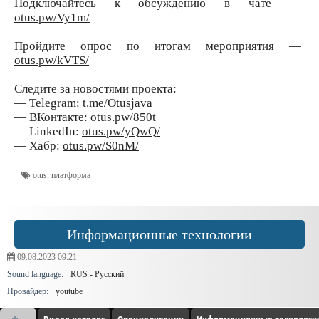
Подключайтесь к обсуждению в чате —
otus.pw/Vy1m/
Пройдите опрос по итогам мероприятия —
otus.pw/kVTS/
Следите за новостями проекта:
— Telegram:
t.me/Otusjava
— ВКонтакте:
otus.pw/850t
— LinkedIn:
otus.pw/yQwQ/
— Хабр:
otus.pw/S0nM/
otus
,
платформа
Информационные технологии
09.08.2023
09:21
Sound language:
RUS - Русский
Провайдер:
youtube