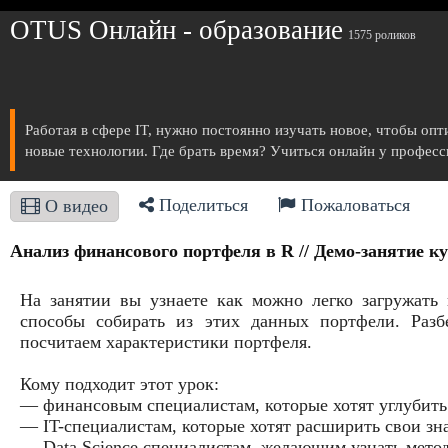
OTUS Онлайн - образование
1575 роликов
Работая в сфере IT, нужно постоянно изучать новое, чтобы опт
новые технологии. Где брать время? Учиться онлайн у професс
Поделиться
Пожаловаться
О видео
Анализ финансового портфеля в R // Демо-занятие ку
На занятии вы узнаете как можно легко загружать
способы собирать из этих данных портфели. Разб
посчитаем характеристики портфеля.
Кому подходит этот урок:
— финансовым специалистам, которые хотят углубить
— IT-специалистам, которые хотят расширить свои зна
— Data Science специалистам, желающим узнать мето