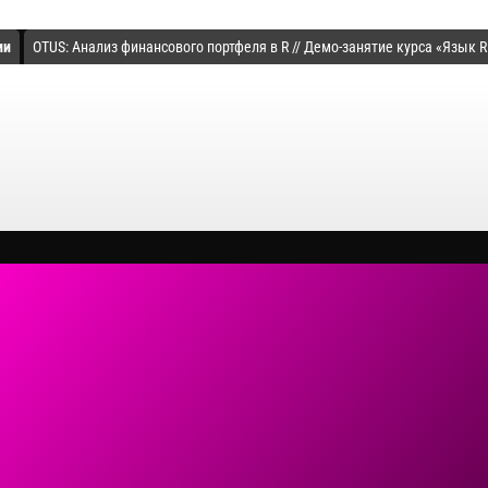
ии
OTUS: Анализ финансового портфеля в R // Демо-занятие курса «Язык R