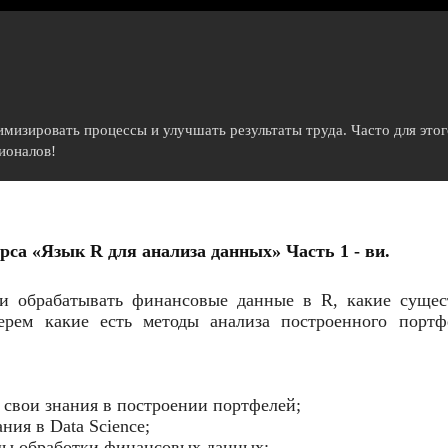
имизировать процессы и улучшать результаты труда. Часто для это
ионалов!
рса «Язык R для анализа данных» Часть 1 - ви.
 и обрабатывать финансовые данные в R, какие сущес
ерем какие есть методы анализа построенного портф
 свои знания в построении портфелей;
ния в Data Science;
ды обработки финансовых данных;