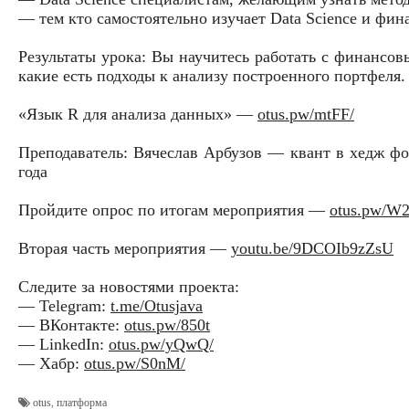
— тем кто самостоятельно изучает Data Science и фин
Результаты урока: Вы научитесь работать с финансо
какие есть подходы к анализу построенного портфеля.
«Язык R для анализа данных» —
otus.pw/mtFF/
Преподаватель: Вячеслав Арбузов — квант в хедж фо
года
Пройдите опрос по итогам мероприятия —
otus.pw/W
Вторая часть мероприятия —
youtu.be/9DCOIb9zZsU
Следите за новостями проекта:
— Telegram:
t.me/Otusjava
— ВКонтакте:
otus.pw/850t
— LinkedIn:
otus.pw/yQwQ/
— Хабр:
otus.pw/S0nM/
otus
,
платформа