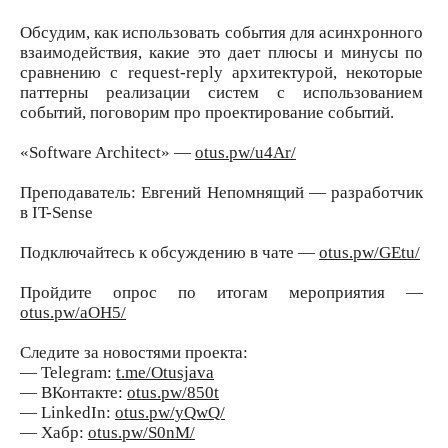
Обсудим, как использовать события для асинхронного
взаимодействия, какие это дает плюсы и минусы по
сравнению с request-reply архитектурой, некоторые
паттерны реализации систем с использованием
событий, поговорим про проектирование событий.
«Software Architect» —
otus.pw/u4Ar/
Преподаватель: Евгений Непомнящий — разработчик
в IT-Sense
Подключайтесь к обсуждению в чате —
otus.pw/GEtu/
Пройдите опрос по итогам мероприятия —
otus.pw/aOH5/
Следите за новостями проекта:
— Telegram:
t.me/Otusjava
— ВКонтакте:
otus.pw/850t
— LinkedIn:
otus.pw/yQwQ/
— Хабр:
otus.pw/S0nM/