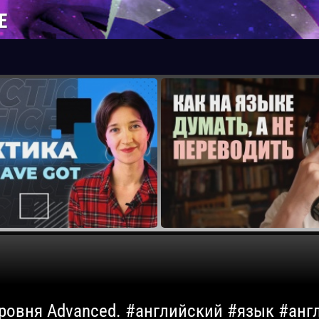
Е
 уровня Advanced. #английский #язык #ан