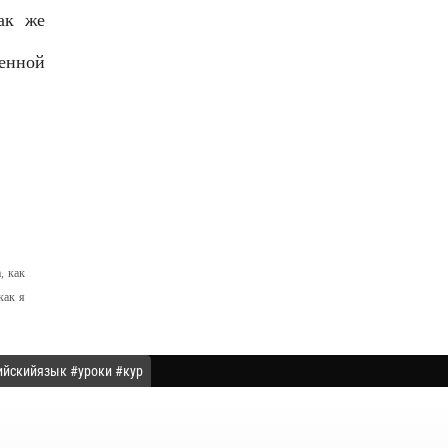
ак же
енной
а
,
как
как я
лийскийязык #уроки #кур