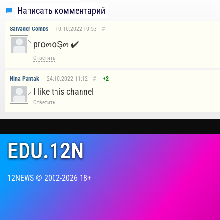
Написать комментарий
Salvador Combs
10.10.2022
10:53
#
pr໐๓໐Ş๓ ✔️
Ответить
Nina Pantak
24.10.2022
11:12
#
+2
I like this channel
Ответить
EDU.12N
12NEWS © 2002-2026 18+