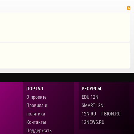
ПОРТАЛ
РЕСУРСЫ
О проекте
EDU.12N
Правила и
SMART.12N
политика
12N.RU
ITBION.RU
Контакты
12NEWS.RU
Поддержать