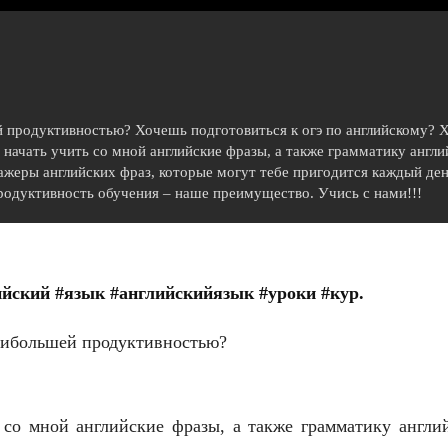
 продуктивностью? Хочешь подготовиться к огэ по английскому? 
 начать учить со мной английские фразы, а также грамматику англи
жеры английских фраз, которые могут тебе пригодится каждый день
одуктивность обучения – наше преимущество. Учись с нами!!!
лийский #язык #английскийязык #уроки #кур.
аибольшей продуктивностью?
 со мной английские фразы, а также грамматику англи