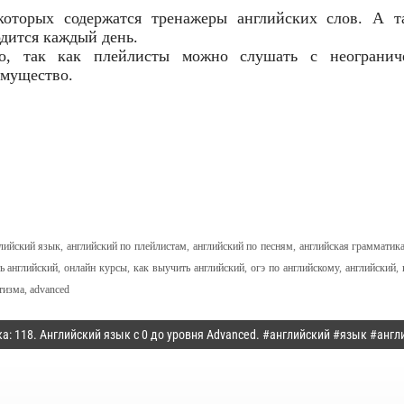
оторых содержатся тренажеры английских слов. А т
одится каждый день.
о, так как плейлисты можно слушать с неогранич
имущество.
глийский язык
,
английский по плейлистам
,
английский по песням
,
английская грамматик
ь английский
,
онлайн курсы
,
как выучить английский
,
огэ по английскому
,
английский
,
тизма
,
advanced
а: 118. Английский язык с 0 до уровня Advanced. #английский #язык #анг