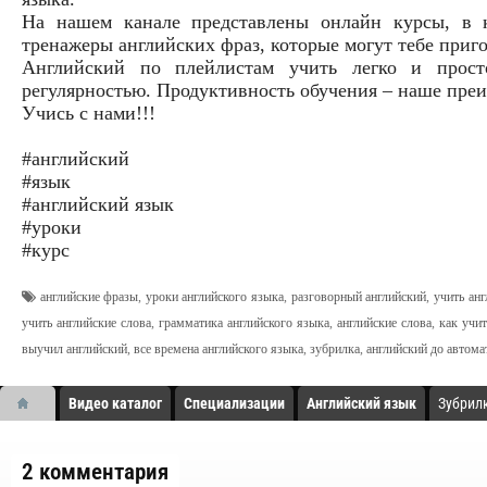
На нашем канале представлены онлайн курсы, в к
тренажеры английских фраз, которые могут тебе приг
Английский по плейлистам учить легко и прост
регулярностью. Продуктивность обучения – наше пре
Учись с нами!!!
#английский
#язык
#английский язык
#уроки
#курс
английские фразы
,
уроки английского языка
,
разговорный английский
,
учить ан
учить английские слова
,
грамматика английского языка
,
английские слова
,
как учит
выучил английский
,
все времена английского языка
,
зубрилка
,
английский до автома
Видео каталог
Специализации
Английский язык
Зубрилк
2 комментария