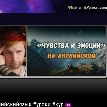
Войти
Регистрация
глийскийязык #уроки #кур
HD