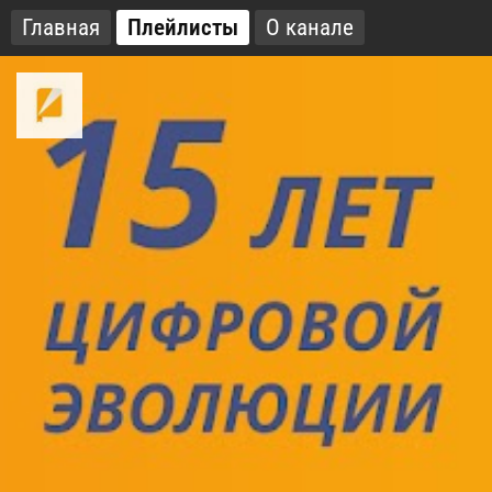
Главная
Плейлисты
О канале