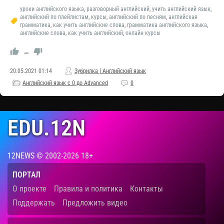
уроки английского языка
,
разговорный английский
,
учить английский язык
,
английский по плейлистам
,
курсы
,
английский по песням
,
английская
грамматика
,
как учить английские слова
,
грамматика английского языка
,
английские слова
,
как учить английский
,
онлайн курсы
—
20.05.2021
01:14
Зубрилка | Английский язык
Английский язык с 0 до Advanced
0
EDU.12N
12NEWS © 2002-2026 18+
ПОРТАЛ
О проекте
Правила и политика
Контакты
Поддержать
Предложить видео