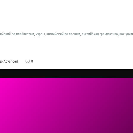
лийский по плейлистам
,
курсы
,
английский по песням
,
английская грамматика
,
как учит
до Advanced
0