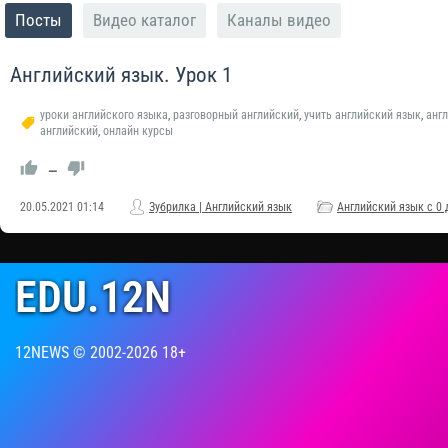
Посты
Видео каталог
Каналы видео
Английский язык. Урок 1
уроки английского языка
,
разговорный английский
,
учить английский язык
,
анг
английский
,
онлайн курсы
—
20.05.2021
01:14
Зубрилка | Английский язык
Английский язык с 0 
EDU.12N
12NEWS © 2002-2026 18+