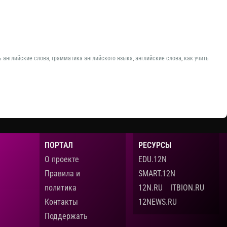
ь английские слова
,
грамматика английского языка
,
английские слова
,
как учить
ПОРТАЛ
РЕСУРСЫ
О проекте
EDU.12N
Правила и
SMART.12N
политика
12N.RU
ITBION.RU
Контакты
12NEWS.RU
Поддержать