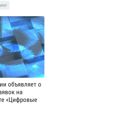
алог
и объявляет о
аявок на
кте «Цифровые