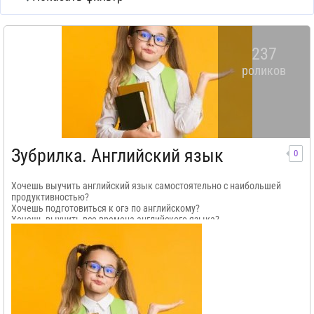
237
роликов
Зубрилка. Английский язык
0
Хочешь выучить английский язык самостоятельно с наибольшей
продуктивностью?
Хочешь подготовиться к огэ по английскому?
Хочешь выучить все времена английского языка?
Хочешь заняться саморазвитием?
Тогда ты попал куда нужно, и можешь начать учить со мной
английские фразы, а также грамматику английского языка.
На нашем канале представлены онлайн курсы, в которых содержатся
тренажеры английских слов. А так же тренажеры английских фраз,
которые могут тебе пригодится каждый день.
Английский по плейлистам учить легко и просто, так как плейлисты
можно слушать с неограниченной регулярностью. Продуктивность