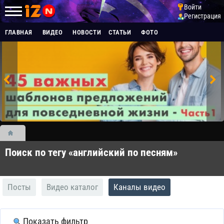
Войти
Регистрация
ГЛАВНАЯ
ВИДЕО
НОВОСТИ
СТАТЬИ
ФОТО
Поиск по тегу «английский по песням»
Посты
Видео каталог
Каналы видео
Показать фильтр