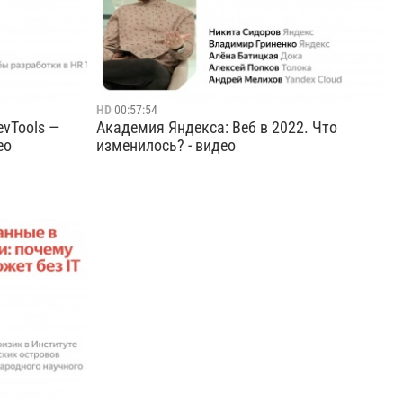
ную
избежать дублирования, когда разные
команды решают одни и те же зада...
Cмотреть видео
HD
00:57:54
vTools —
Академия Яндекса: Веб в 2022. Что
ео
изменилось? - видео
раузерах
С сильными мира фронтенда в режиме
го и
реального времени будем отвечать на
щей не так
вопросы по статистике веба в 2022 и
йса. А
обсуждать результаты.
, потому что
Cмотреть видео
робуем найти