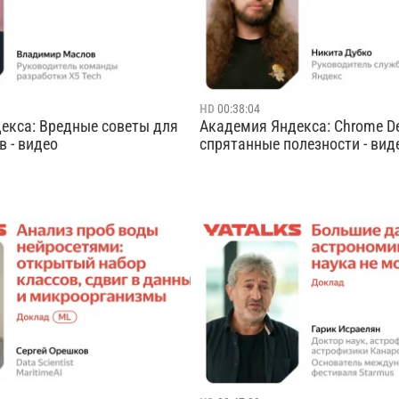
мью и карьеру. Из доклада
годности, состав и другую важ
ешают ли дети ...
информацию. В...
Cмотреть видео
Cмотреть видео
HD
00:38:04
екса: Вредные советы для
Академия Яндекса: Chrome De
 - видео
спрятанные полезности - вид
ойдёмся по любимым (и не
Инструменты разработчика в б
дным) способам, которыми
хранят в себе много интересно
 способны сильно испортить
полезного, но до некоторых ве
коллегам, и которыми они
просто достучаться из интерфе
одолжат пользоваться в 2023
некоторые просто прошли мимо
е доклада — собственный п...
про них мало кто говорит. Поп
«помогатор...
Cмотреть видео
Cмотреть видео