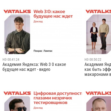
На лекции разберём модель ZeroTrust:
Для написания
сложности внедрения и сопровождения,
приложений з
подходы, которые мы применяем в своей
небезопасные,
практике, а также успешный и неудачный
использовани
опыт.
программирова
рассмотрим р
Cмотреть видео
памяти (memor
во...
HD
00:41:24
HD
00:50:22
Академия Яндекса: Web 3 0 какое
Академия Янде
будущее нас ждет - видео
как быть эфф
макаронами в 
Мир меняется, стандарты интернета тоже.
Иногда говоря
На цифровые экосистемы влияют не только
большие дети
корпорации, но и государства, законы и
«детей», когд
технологические революции. В будущее
В докладе об
возьмут не всех. Рассмотрим эту тему с
распространё