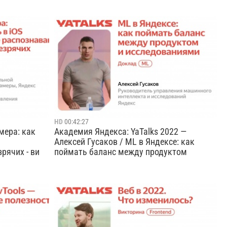
 разработке
3. Как нейросети помогают прогать,
рвиса
ревёрсить и пывнить одновременно -
мотрим
Евгений Черевацкий
роблемы
Cмотреть видео
 Поговорим
елей,
HD
00:42:27
мера: как
Академия Яндекса: YaTalks 2022 —
Алексей Гусаков / ML в Яндексе: как
рячих - ви
поймать баланс между продуктом
едой из
ML-сообщество Яндекса →
езрячий? Для
https://t.me/yadatadojo Практически в
 камера
каждом проекте Яндекса используется
рочитает и
машинное обучение. Мы прошли долгий и
 но и срок
сложный путь, чтобы настроить ML и