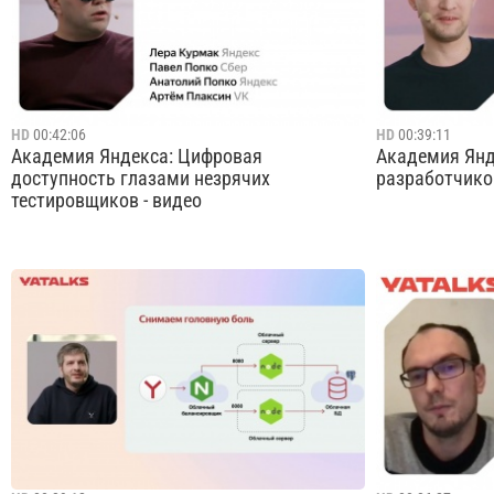
позиции человека, которому только
совмещать се
предстоит в...
вы узнаете: м
Cмотреть видео
HD
00:42:06
HD
00:39:11
Академия Яндекса: Цифровая
Академия Янд
доступность глазами незрячих
разработчиков
тестировщиков - видео
Вместе с коллегами из разных компаний
В докладе пр
обсудим вопросы цифровой доступности
всегда очеви
через призму тестировщиков
разработчики
пользовательского опыта незрячих людей.
жизнь себе и 
Обсудим вместе: корректно ли выражение
наверняка пр
«мир глазами незрячих»; нужно ли
году. В основ
адаптировать основную верс...
Cмотреть видео