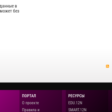
данные в
 может без
ализ данных
ескопов,
развитие
ка
высоких
т большую
ПОРТАЛ
РЕСУРСЫ
О проекте
EDU.12N
Правила и
SMART.12N