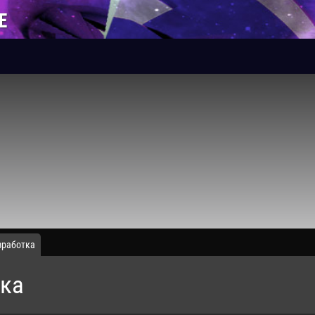
Е
зработка
тка