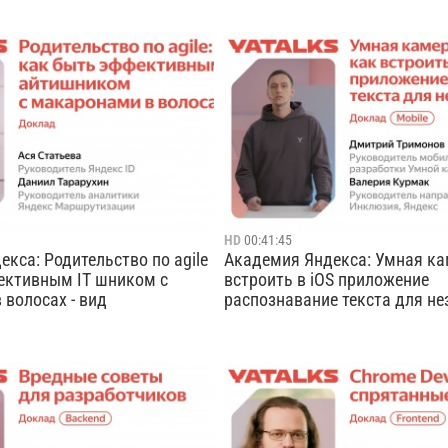
 high-performance
За два часа вы поучаствуете в
ачастую используются
архитектуры вымышленного се
 с точки зрения
Яндекса, на его примере расс
я памяти, языки
наиболее распространённые п
ния, такие как С и C++. Мы
безопасности веб-приложений.
азличные ошибки порчи
про аутентификацию пользоват
y corruption), которые могут
защиту от XSS и CSRF, б...
Cмотреть видео
Cмотреть видео
HD
00:41:45
кса: Родительство по agile
Академия Яндекса: Умная ка
ективным IT шником с
встроить в iOS приложение
волосах - вид
распознавание текста для нез
т, что айтишники — это
Как отличить одну упаковку с 
. Но как меняется жизнь
доставки от другой, если ты н
а у них появляются свои дети?
этого отлично подойдёт умная
судим самые
поискового приложения. Она п
нные мифы, каково это —
подскажет не только название,