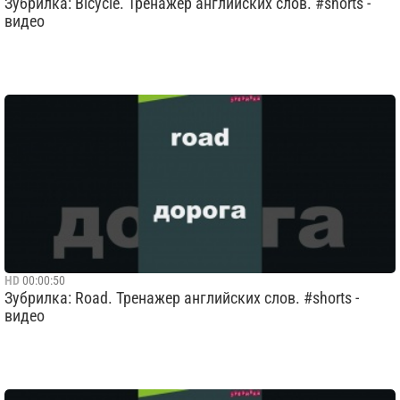
Зубрилка: Bicycle. Тренажер английских слов. #shorts -
видео
HD
00:00:50
Зубрилка: Road. Тренажер английских слов. #shorts -
видео