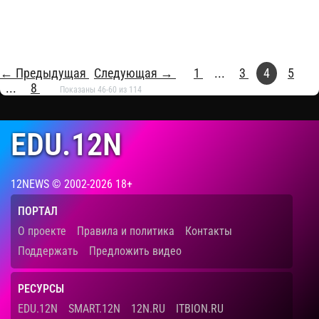
← Предыдущая
Следующая →
1
...
3
4
5
...
8
Показаны 46-60 из 114
EDU.12N
12NEWS © 2002-2026 18+
ПОРТАЛ
О проекте
Правила и политика
Контакты
Поддержать
Предложить видео
РЕСУРСЫ
EDU.12N
SMART.12N
12N.RU
ITBION.RU