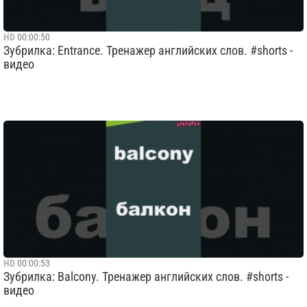
HD
00:00:50
Зубрилка: Entrance. Тренажер английских слов. #shorts -
видео
HD
00:00:53
Зубрилка: Balcony. Тренажер английских слов. #shorts -
видео