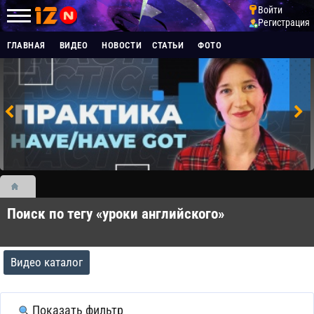
Войти
Регистрация
ГЛАВНАЯ
ВИДЕО
НОВОСТИ
СТАТЬИ
ФОТО
Поиск по тегу «уроки английского»
Видео каталог
Показать фильтр