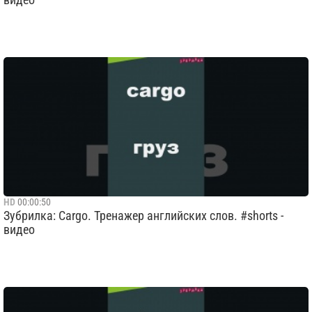
видео
HD
00:00:50
Зубрилка: Cargo. Тренажер английских слов. #shorts -
видео