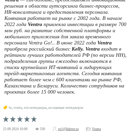
решения в области аутсорсинга бизнес-процессов,
HR-консалтинга и предоставления персонала.
Компания работает на рынке с 2002 года. В начале
2022 года
Ventra
привлекла инвестиции в размере 700
млн руб. на развитие собственной платформы и
мобильного приложения для заказа временного
персонала Ventra Go!.. В июне 2022 года
Ventra
приобрела российский бизнес
Kelly. Ventra
входит в
рейтинги лучших работодателей РФ (по версии HH),
подразделения группы ежегодно включаются в
списки крупнейших ИТ-компаний и лидирующих
трейд-маркетинговых агентств. Сегодня компания
работает более чем с 600 клиентами на рынке РФ,
Казахстана и Беларуси. Количество сотрудников на
проектах более 15 000 человек.
hr
,
ventra
,
топ-менеджеры
,
ассоциация менеджеров
25.09.2024
10:09
330
pr1@liderpr.ru
Ventra