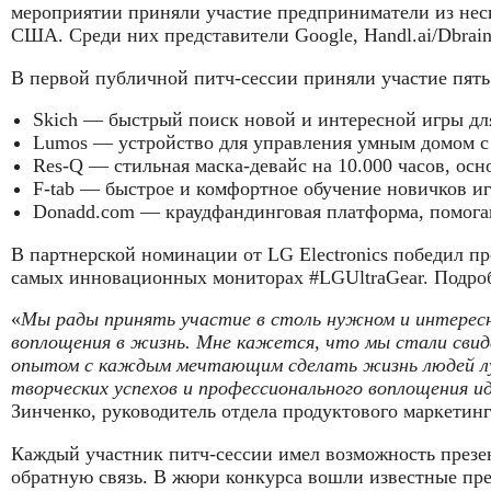
мероприятии приняли участие предприниматели из нес
США. Среди них представители Google, Handl.ai/Dbrain.i
В первой публичной питч-сессии приняли участие пят
Skich — быстрый поиск новой и интересной игры для
Lumos — устройство для управления умным домом с 
Res-Q — стильная маска-девайс на 10.000 часов, осн
F-tab — быстрое и комфортное обучение новичков иг
Donadd.com — краудфандинговая платформа, помога
В партнерской номинации от LG Electronics победил пр
самых инновационных мониторах #LGUltraGear. Подро
«
Мы рады принять участие в столь нужном и интересн
воплощения в жизнь. Мне кажется, что мы стали свид
опытом с каждым мечтающим сделать жизнь людей лучш
творческих успехов и профессионального воплощения и
Зинченко, руководитель отдела продуктового маркетинг
Каждый участник питч-сессии имел возможность презен
обратную связь. В жюри конкурса вошли известные пре