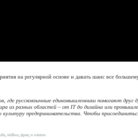
ятия на регулярной основе и давать шанс все большему 
в, где русскоязычные единомышленники помогают друг д
ира из разных областей – от IT до дизайна или промышл
ую культуру предпринимательства. Чтобы присоединитьс
illz
,
skillbox
,
фрии
,
ts solution