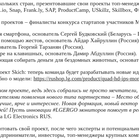
кольких стран, презентовавшие свои проекты топ-менедж
o, Snap, Frank.ly, SAP, ProductCamp, USkillz, Skillbox, 
ь проектов – финалисты конкурса стартапов участников
 смартфона, основатель Сергей Будковский (Беларусь – 
помощью жестов, основатель Айдар Хайруллин (Россия)
ователь Георгий Тарзанян (Россия).
ре на клавишных, основатель Дамир Абдуллин (Россия).
ющая собирать деньги для бездомных животных, основа
оект Skich: теперь команда будет разрабатывать новые и
бно о модели:
https://rushop.lg.com/product/quad-hd-ips-m
ом проекте, ведь здесь собрались не просто мечтатели,
етелями появления нового типа партнерства – Место об
е, ярче и интереснее. Новая формация, новый вектор 
дей! Пусть инновации #
LGERGO мониторов помогут в реа
а LG Electronics RUS.
товать свой проект, после чего эксперты и потенциаль
дприниматели, инвесторы, топ-менеджеры крупных компа