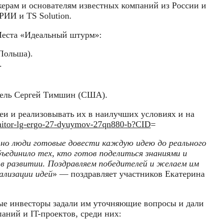
ерам и основателям известных компаний из России и
ФРИИ и TS Solution.
 Места «Идеальный штурм»:
Польша).
.
тель Сергей Тимшин (США).
деи и реализовывать их в наилучших условиях и на
onitor-lg-ergo-27-dyuymov-27qn880-b?CID
=
 но люди готовые довести каждую идею до реального
ъединило тех, кто готов поделиться знаниями и
в развитии. Поздравляем победителей и желаем им
лизации идей
» — поздравляет участников Екатерина
ные инвесторы задали им уточняющие вопросы и дали
ний и IT-проектов, среди них: