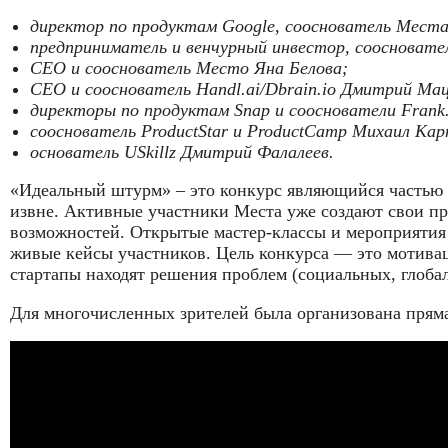
директор по продуктам Google, сооснователь Места
предприниматель и венчурный инвестор, соосновате
СЕО и сооснователь Место Яна Белова;
CEO и сооснователь Handl.ai/Dbrain.io Дмитрий Мац
директоры по продуктам Snap и сооснователи Frank.
сооснователь ProductStar и ProductCamp Михаил Кар
основатель USkillz Дмитрий Фалалеев.
«Идеальный штурм» – это конкурс являющийся частью и
извне. Активные участники Места уже создают свои пр
возможностей. Открытые мастер-классы и мероприятия с
живые кейсы участников. Цель конкурса — это мотиваци
стартапы находят решения проблем (социальных, глобал
Для многочисленных зрителей была организована пряма