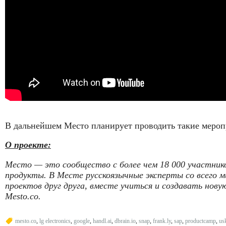
В дальнейшем Место планирует проводить такие меропри
О проекте:
Место — это сообщество с более чем 18 000 участнико
продукты. В Месте русскоязычные эксперты со всего м
проектов друг друга, вместе учиться и создавать нов
Mesto.co.
mesto.co
,
lg electronics
,
google
,
handl.ai
,
dbrain.io
,
snap
,
frank.ly
,
sap
,
productcamp
,
usk