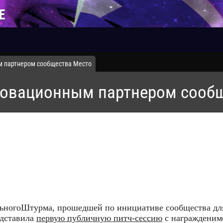
Е
ым партнером сообщества Место
нновационным партнером сооб
льногоШтурма, прошедшей по инициативе сообщества для
едставила
первую публичную питч-сессию
с награжденим