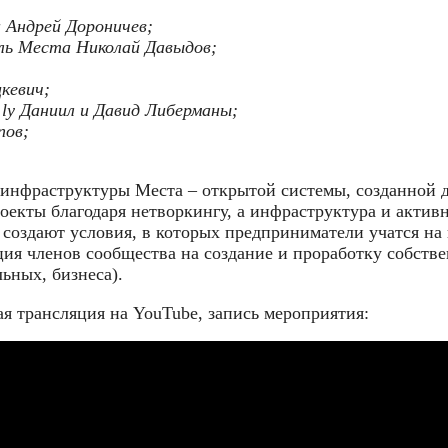
 Андрей Дороничев;
ль Места Николай Давыдов;
кевич;
ly Даниил и Давид Либерманы;
пов;
нфраструктуры Места – открытой системы, созданной дл
оекты благодаря нетворкингу, а инфраструктура и акти
оздают условия, в которых предприниматели учатся на гл
я членов сообщества на создание и проработку собствен
ьных, бизнеса).
я трансляция на YouTube, запись мероприятия: