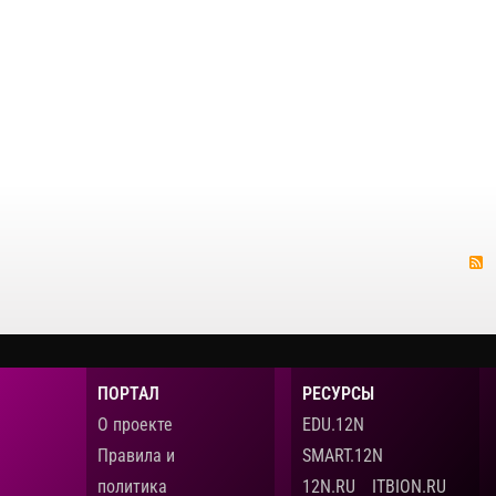
ПОРТАЛ
РЕСУРСЫ
О проекте
EDU.12N
Правила и
SMART.12N
политика
12N.RU
ITBION.RU